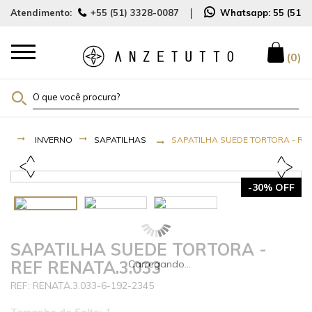
Atendimento:
+55 (51) 3328-0087
Whatsapp:
55 (51)
0
INVERNO
SAPATILHAS
SAPATILHA SUEDE TORTORA - REF
-30% OFF
SAPATILHA SUEDE TORTORA -
REF RENATA.3.033
RENATA.3.033-6-192-2345