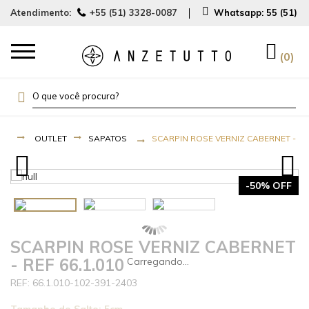
Atendimento:
+55 (51) 3328-0087
Whatsapp:
55 (51) 
0
OUTLET
SAPATOS
SCARPIN ROSE VERNIZ CABERNET - REF
-50% OFF
SCARPIN ROSE VERNIZ CABERNET
- REF 66.1.010
66.1.010-102-391-2403