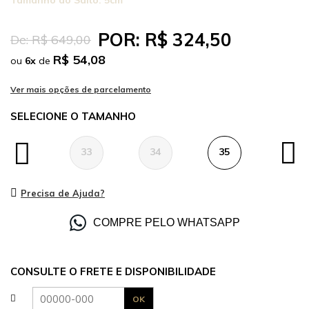
Tamanho do Salto:
5cm
POR:
R$ 324,50
De:
R$ 649,00
R$ 54,08
ou
6
x
de
TAMANHO
33
34
35
36
Precisa de Ajuda?
COMPRE PELO WHATSAPP
CONSULTE O FRETE E DISPONIBILIDADE