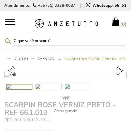
Atendimento:
+55 (51) 3328-0087
Whatsapp:
55 (51)
0
OUTLET
SAPATOS
SCARPIN ROSE VERNIZ PRETO - REF 66
SCARPIN ROSE VERNIZ PRETO -
REF 66.1.010
66.1.010-102-391-1